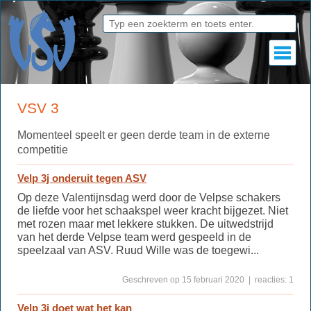
VSV 3
Momenteel speelt er geen derde team in de externe
competitie
Velp 3j onderuit tegen ASV
Op deze Valentijnsdag werd door de Velpse schakers
de liefde voor het schaakspel weer kracht bijgezet. Niet
met rozen maar met lekkere stukken. De uitwedstrijd
van het derde Velpse team werd gespeeld in de
speelzaal van ASV. Ruud Wille was de toegewi...
Geschreven op 15 februari 2020 | reacties: 1
Velp 3j doet wat het kan