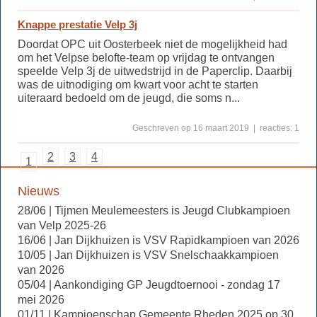
Knappe prestatie Velp 3j
Doordat OPC uit Oosterbeek niet de mogelijkheid had
om het Velpse belofte-team op vrijdag te ontvangen
speelde Velp 3j de uitwedstrijd in de Paperclip. Daarbij
was de uitnodiging om kwart voor acht te starten
uiteraard bedoeld om de jeugd, die soms n...
Geschreven op 16 maart 2019 | reacties: 1
2
3
4
1
Nieuws
28/06 | Tijmen Meulemeesters is Jeugd Clubkampioen
van Velp 2025-26
16/06 | Jan Dijkhuizen is VSV Rapidkampioen van 2026
10/05 | Jan Dijkhuizen is VSV Snelschaakkampioen
van 2026
05/04 | Aankondiging GP Jeugdtoernooi - zondag 17
mei 2026
01/11 | Kampioenschap Gemeente Rheden 2025 op 30