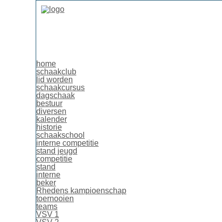
home
schaakclub
lid worden
schaakcursus
dagschaak
bestuur
diversen
kalender
historie
schaakschool
interne competitie
stand jeugd
competitie
stand
interne
beker
Rhedens kampioenschap
toernooien
teams
VSV 1