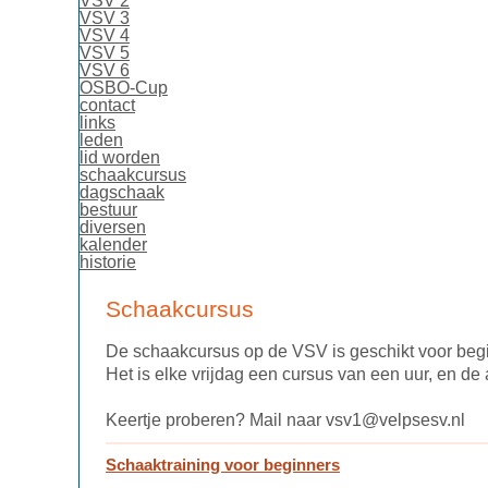
VSV 2
VSV 3
VSV 4
VSV 5
VSV 6
OSBO-Cup
contact
links
leden
lid worden
schaakcursus
dagschaak
bestuur
diversen
kalender
historie
Schaakcursus
De schaakcursus op de VSV is geschikt voor beg
Het is elke vrijdag een cursus van een uur, en de
Keertje proberen? Mail naar vsv1@velpsesv.nl
Schaaktraining voor beginners