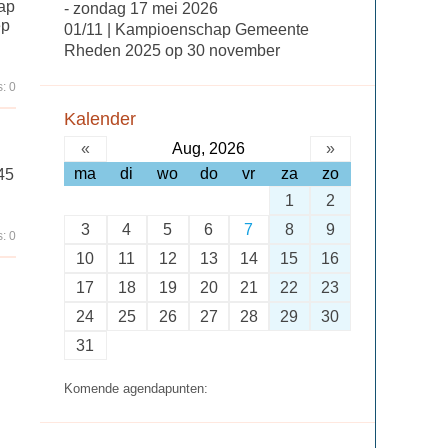
tap
- zondag 17 mei 2026
ep
01/11 | Kampioenschap Gemeente
Rheden 2025 op 30 november
: 0
Kalender
«
Aug, 2026
»
ma
di
wo
do
vr
za
zo
45
1
2
3
4
5
6
7
8
9
: 0
10
11
12
13
14
15
16
17
18
19
20
21
22
23
24
25
26
27
28
29
30
31
Komende agendapunten: