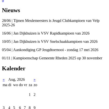
6
Nieuws
28/06 | Tijmen Meulemeesters is Jeugd Clubkampioen van Velp
2025-26
16/06 | Jan Dijkhuizen is VSV Rapidkampioen van 2026
10/05 | Jan Dijkhuizen is VSV Snelschaakkampioen van 2026
05/04 | Aankondiging GP Jeugdtoernooi - zondag 17 mei 2026
01/11 | Kampioenschap Gemeente Rheden 2025 op 30 november
Kalender
«
Aug, 2026
»
ma
di
wo
do
vr
za
zo
1
2
3
4
5
6
7
8
9