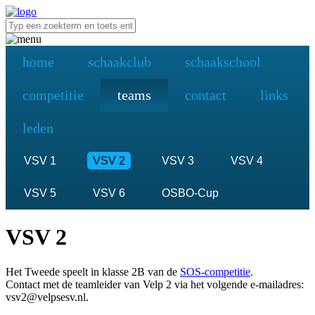
home
schaakclub
schaakschool
competitie
teams
contact
links
leden
VSV 1
VSV 2
VSV 3
VSV 4
VSV 5
VSV 6
OSBO-Cup
VSV 2
Het Tweede speelt in klasse 2B van de
SOS-competitie
.
Contact met de teamleider van Velp 2 via het volgende e-mailadres:
vsv2@velpsesv.nl.