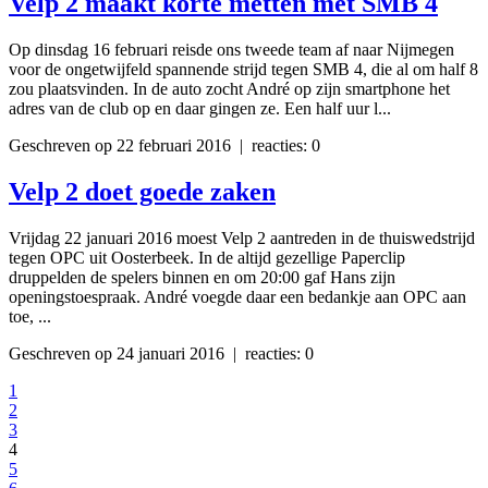
Velp 2 maakt korte metten met SMB 4
Op dinsdag 16 februari reisde ons tweede team af naar Nijmegen
voor de ongetwijfeld spannende strijd tegen SMB 4, die al om half 8
zou plaatsvinden. In de auto zocht André op zijn smartphone het
adres van de club op en daar gingen ze. Een half uur l...
Geschreven op 22 februari 2016 | reacties: 0
Velp 2 doet goede zaken
Vrijdag 22 januari 2016 moest Velp 2 aantreden in de thuiswedstrijd
tegen OPC uit Oosterbeek. In de altijd gezellige Paperclip
druppelden de spelers binnen en om 20:00 gaf Hans zijn
openingstoespraak. André voegde daar een bedankje aan OPC aan
toe, ...
Geschreven op 24 januari 2016 | reacties: 0
1
2
3
4
5