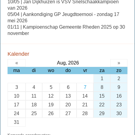
10/05 | Jan Dijkhuizen is VSV Snelschaakkampioen
van 2026
05/04 | Aankondiging GP Jeugdtoernooi - zondag 17
mei 2026
01/11 | Kampioenschap Gemeente Rheden 2025 op 30
november
Kalender
«
Aug, 2026
»
ma
di
wo
do
vr
za
zo
1
2
3
4
5
6
7
8
9
10
11
12
13
14
15
16
17
18
19
20
21
22
23
24
25
26
27
28
29
30
31