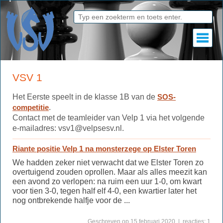
VSV 1
Het Eerste speelt in de klasse 1B van de
SOS-
competitie
.
Contact met de teamleider van Velp 1 via het volgende
e-mailadres: vsv1@velpsesv.nl.
Riante positie Velp 1 na monsterzege op Elster Toren
We hadden zeker niet verwacht dat we Elster Toren zo
overtuigend zouden oprollen. Maar als alles meezit kan
een avond zo verlopen: na ruim een uur 1-0, om kwart
voor tien 3-0, tegen half elf 4-0, een kwartier later het
nog ontbrekende halfje voor de ...
Geschreven op 15 februari 2020 | reacties: 1