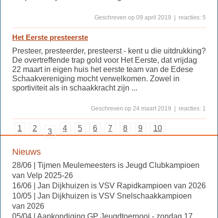
Geschreven op 09 april 2019 | reacties: 5
Het Eerste presteerste
Presteer, presteerder, presteerst - kent u die uitdrukking?
De overtreffende trap gold voor Het Eerste, dat vrijdag
22 maart in eigen huis het eerste team van de Edese
Schaakvereniging mocht verwelkomen. Zowel in
sportiviteit als in schaakkracht zijn ...
Geschreven op 24 maart 2019 | reacties: 1
1
2
4
5
6
7
8
9
10
3
Nieuws
28/06 | Tijmen Meulemeesters is Jeugd Clubkampioen
van Velp 2025-26
16/06 | Jan Dijkhuizen is VSV Rapidkampioen van 2026
10/05 | Jan Dijkhuizen is VSV Snelschaakkampioen
van 2026
05/04 | Aankondiging GP Jeugdtoernooi - zondag 17