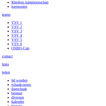
Rhedens kampioenschap
toernooien
teams
VSV 1
VSV 2
VSV 3
VSV 4
VSV 5
VSV 6
OSBO-Cup
contact
links
leden
lid worden
schaakcursus
dagschaak
bestuur
diversen
kalender
historie