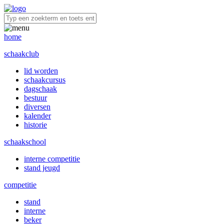
home
schaakclub
lid worden
schaakcursus
dagschaak
bestuur
diversen
kalender
historie
schaakschool
interne competitie
stand jeugd
competitie
stand
interne
beker