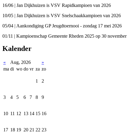
16/06 | Jan Dijkhuizen is VSV Rapidkampioen van 2026
10/05 | Jan Dijkhuizen is VSV Snelschaakkampioen van 2026
05/04 | Aankondiging GP Jeugdtoernooi - zondag 17 mei 2026
01/11 | Kampioenschap Gemeente Rheden 2025 op 30 november
Kalender
«
Aug, 2026
»
ma
di
wo
do
vr
za
zo
1
2
3
4
5
6
7
8
9
10
11
12
13
14
15
16
17
18
19
20
21
22
23