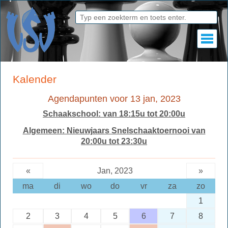
Kalender
Agendapunten voor 13 jan, 2023
Schaakschool: van 18:15u tot 20:00u
Algemeen: Nieuwjaars Snelschaaktoernooi van
20:00u tot 23:30u
«
Jan, 2023
»
ma
di
wo
do
vr
za
zo
1
2
3
4
5
6
7
8