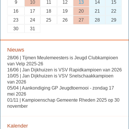
9
10
11
12
13
14
15
16
17
18
19
20
21
22
23
24
25
26
27
28
29
30
31
Nieuws
28/06 | Tijmen Meulemeesters is Jeugd Clubkampioen
van Velp 2025-26
16/06 | Jan Dijkhuizen is VSV Rapidkampioen van 2026
10/05 | Jan Dijkhuizen is VSV Snelschaakkampioen
van 2026
05/04 | Aankondiging GP Jeugdtoernooi - zondag 17
mei 2026
01/11 | Kampioenschap Gemeente Rheden 2025 op 30
november
Kalender