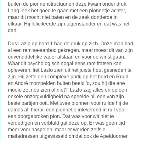
buiten de pionnenstructuur en deze kwam onder druk.
Lang leek het goed te gaan met een pionnetje achter,
maar dit mocht niet baten en de zaak donderde in
elkaar. Hij feliciteerde zijn tegenstander en dat was het
dan.
Dus Lazlo op bord 1 had de druk op zich. Onze man had
al een remise-aanbod gekregen, maar moest dit van zijn
onverbiddelijke vader afslaan en voor de winst gaan.
Waar dit psychologisch nogal eens rare fratsen kan
opleveren, liet Lazlo zien uit het juiste hout gesneden te
zijn. Hij zette een complexe partij op het bord en Ruud
en André mompelden buiten beeld 'o, zou hij die ene
mooie zet nou zien of niet?' Lazlo zag alles en op een
enkele onzorgvuldigheid na speelde hij een van zijn
beste partijen ooit. Met twee pionnen voor ruilde hij de
dames af, hierbij een pionnetje inleverend in ruil voor
een doorgebroken pion. Dat was voor wit niet te
verdedigen en verblufd gaf deze op. Er was geen tijd
meer voor naspelen, maar er werden zelfs e-
mailadressen uitgewisseld omdat ook de Apeldoorner