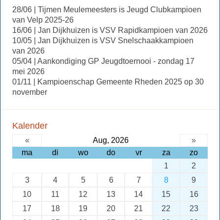
28/06 | Tijmen Meulemeesters is Jeugd Clubkampioen
van Velp 2025-26
16/06 | Jan Dijkhuizen is VSV Rapidkampioen van 2026
10/05 | Jan Dijkhuizen is VSV Snelschaakkampioen
van 2026
05/04 | Aankondiging GP Jeugdtoernooi - zondag 17
mei 2026
01/11 | Kampioenschap Gemeente Rheden 2025 op 30
november
Kalender
«
Aug, 2026
»
ma
di
wo
do
vr
za
zo
1
2
3
4
5
6
7
8
9
10
11
12
13
14
15
16
17
18
19
20
21
22
23