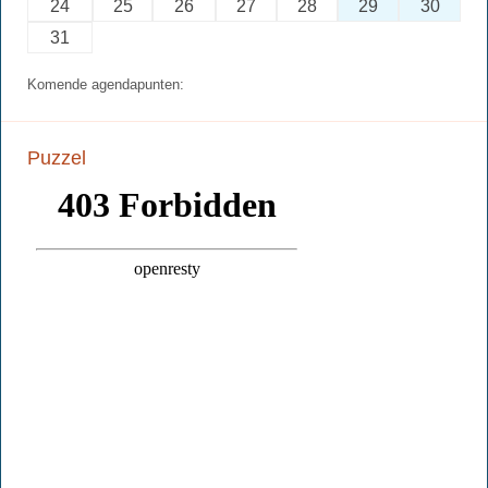
24
25
26
27
28
29
30
31
Komende agendapunten:
Puzzel