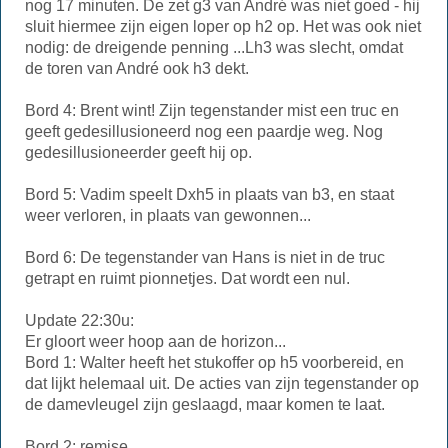
nog 17 minuten. De zet g3 van André was niet goed - hij
sluit hiermee zijn eigen loper op h2 op. Het was ook niet
nodig: de dreigende penning ...Lh3 was slecht, omdat
de toren van André ook h3 dekt.
Bord 4: Brent wint! Zijn tegenstander mist een truc en
geeft gedesillusioneerd nog een paardje weg. Nog
gedesillusioneerder geeft hij op.
Bord 5: Vadim speelt Dxh5 in plaats van b3, en staat
weer verloren, in plaats van gewonnen...
Bord 6: De tegenstander van Hans is niet in de truc
getrapt en ruimt pionnetjes. Dat wordt een nul.
Update 22:30u:
Er gloort weer hoop aan de horizon...
Bord 1: Walter heeft het stukoffer op h5 voorbereid, en
dat lijkt helemaal uit. De acties van zijn tegenstander op
de damevleugel zijn geslaagd, maar komen te laat.
Bord 2: remise.