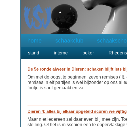
home
schaakclub
schaakscho
stand
interne
beker
Rhedens
De 5e ronde alweer in Dieren: schaken blijft iets b
Om met de oogst te beginnen: zeven remises (!!),
remises in elf partijen is wel bijzonder op ons a
foutje is snel gemaakt en va...
Dieren 4: alles bij elkaar opgeteld scoren we vijfti
Maar niet iedereen zal daar even blij mee zijn. To
stelling. Óf het is misschien een te oppervlakkig