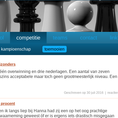
ol
competitie
teams
contact
lin
 kampioenschap
toernooien
ijzonders
 één overwinning en drie nederlagen. Een aantal van zeven
lleszins acceptabele maar toch geen grootmeesterlijk niveau. Een
Geschreven op 30 juli 2016 | reacties
g procent
en ik langs liep bij Hanna had zij een op het oog prachtige
e waarneming geweest óf er is ergens iets drastisch misgegaan