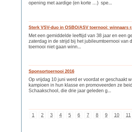
opening met aardige (en korte …) spe...
Sterk VSV-duo in OSBO/ASV toernooi: winnaars ra
Met een gemiddelde leeftijd van 38 jaar en een g
zaterdag in de strijd bij het jubileumtoernooi v
toernooi niet gaan winn...
Sponsortoernooi 2016
Op vrijdag 10 juni werd er voordat er geschaakt 
kampioen in hun klasse en promoveerden ze beide
Schaakschool, die drie jaar geleden g...
1
2
3
4
5
6
7
8
9
10
11