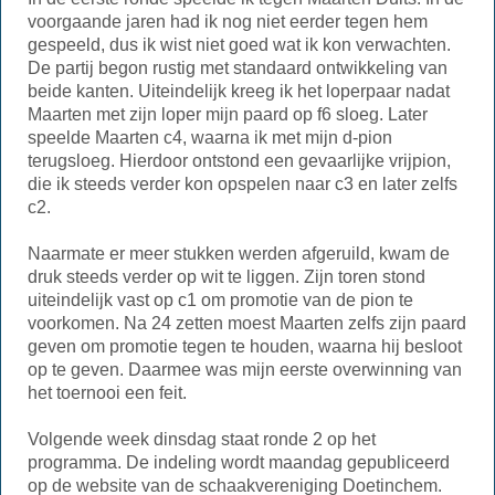
voorgaande jaren had ik nog niet eerder tegen hem
gespeeld, dus ik wist niet goed wat ik kon verwachten.
De partij begon rustig met standaard ontwikkeling van
beide kanten. Uiteindelijk kreeg ik het loperpaar nadat
Maarten met zijn loper mijn paard op f6 sloeg. Later
speelde Maarten c4, waarna ik met mijn d-pion
terugsloeg. Hierdoor ontstond een gevaarlijke vrijpion,
die ik steeds verder kon opspelen naar c3 en later zelfs
c2.
Naarmate er meer stukken werden afgeruild, kwam de
druk steeds verder op wit te liggen. Zijn toren stond
uiteindelijk vast op c1 om promotie van de pion te
voorkomen. Na 24 zetten moest Maarten zelfs zijn paard
geven om promotie tegen te houden, waarna hij besloot
op te geven. Daarmee was mijn eerste overwinning van
het toernooi een feit.
Volgende week dinsdag staat ronde 2 op het
programma. De indeling wordt maandag gepubliceerd
op de website van de schaakvereniging Doetinchem.