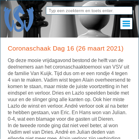
Coronaschaak Dag 16 (26 maart 2021)
Op deze mooie vrijdagavond bestond de helft van de
deelnemers aan het coronaschaaktoernooi van VSV uit
de familie Van Kuijk. Tijd dus om er een rondje 4 tegen
4 van te maken. Vadim wist tegen Alain overheersend te
komen te staan, maar miste de juiste voortzetting in het
eindspel en verloor. Dries en Lazlo speelden beide met
vuur en de slinger ging alle kanten op. Ook hier miste
Lazlo de winst en verloor. André verloor ook al na beter
te hebben gestaan, van Eric. En Hans won van Julian.
0-4, wat een blamage voor die gasten uit Dieren.
In de tweede ronde ging dat niet veel beter, al won
Vadim wel van Dries. André en Julian deden van
ellende niet meer mee. Alain verloor zijn verbinding