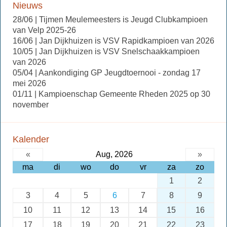
Nieuws
28/06 | Tijmen Meulemeesters is Jeugd Clubkampioen
van Velp 2025-26
16/06 | Jan Dijkhuizen is VSV Rapidkampioen van 2026
10/05 | Jan Dijkhuizen is VSV Snelschaakkampioen
van 2026
05/04 | Aankondiging GP Jeugdtoernooi - zondag 17
mei 2026
01/11 | Kampioenschap Gemeente Rheden 2025 op 30
november
Kalender
«
Aug, 2026
»
ma
di
wo
do
vr
za
zo
1
2
3
4
5
6
7
8
9
10
11
12
13
14
15
16
17
18
19
20
21
22
23