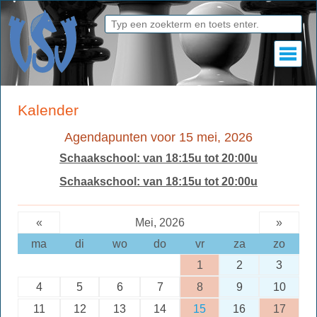
Kalender
Agendapunten voor 15 mei, 2026
Schaakschool: van 18:15u tot 20:00u
Schaakschool: van 18:15u tot 20:00u
«
Mei, 2026
»
ma
di
wo
do
vr
za
zo
1
2
3
4
5
6
7
8
9
10
11
12
13
14
15
16
17