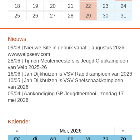
18
19
20
21
22
23
24
25
26
27
28
29
30
31
Nieuws
09/08 | Nieuwe Site in gebuik vanaf 1 augustus 2026:
www.velpsesv.com
28/06 | Tijmen Meulemeesters is Jeugd Clubkampioen
van Velp 2025-26
16/06 | Jan Dijkhuizen is VSV Rapidkampioen van 2026
10/05 | Jan Dijkhuizen is VSV Snelschaakkampioen
van 2026
05/04 | Aankondiging GP Jeugdtoernooi - zondag 17
mei 2026
Kalender
«
Mei, 2026
»
ma
di
wo
do
vr
za
zo