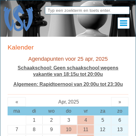
Kalender
Agendapunten voor 25 apr, 2025
Schaakschool: Geen schaakschool wegens
vakantie van 18:15u tot 20:00u
Algemeen: Rapidtoernooi van 20:00u tot 23:30u
«
Apr, 2025
»
ma
di
wo
do
vr
za
zo
1
2
3
4
5
6
7
8
9
10
11
12
13