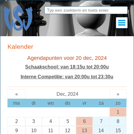
Kalender
Agendapunten voor 20 dec, 2024
Schaakschool: van 18:15u tot 20:00u
Interne Competitie: van 20:00u tot 23:30u
«
Dec, 2024
»
ma
di
wo
do
vr
za
zo
1
2
3
4
5
6
7
8
9
10
11
12
13
14
15