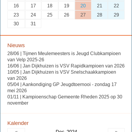
16
17
18
19
20
21
22
23
24
25
26
27
28
29
30
31
Nieuws
28/06 | Tijmen Meulemeesters is Jeugd Clubkampioen
van Velp 2025-26
16/06 | Jan Dijkhuizen is VSV Rapidkampioen van 2026
10/05 | Jan Dijkhuizen is VSV Snelschaakkampioen
van 2026
05/04 | Aankondiging GP Jeugdtoernooi - zondag 17
mei 2026
01/11 | Kampioenschap Gemeente Rheden 2025 op 30
november
Kalender
«
Dec, 2024
»